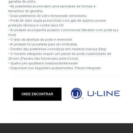
garrafas de vinho.
• As prateleiras acomodam uma variedade de formas e
tamanhos de garrafas.
• Duas prateleiras de vidro temperado removíveis.
• Porta de vidro dupla preenchida com gás de argônio possui
proteção térmica e contra raios UV.
• A unidade acompanha puxador commercial (Modelo com porta aço
inox).
• O lado da abertura da porta é reversível.
• A unidade foi projetada para ser embutida.
• Frentes das prateleiras corrediças em madeira maciça (faia).
• O modelo integrado requer um painel de porta customizado de
20 mm (Painéis não fornecidos pela U-Line).
• Quatro pés ajustáveis independentemente.
• Disponível nos seguintes acabamentos: Painel Integrado
ONDE ENCONTRAR