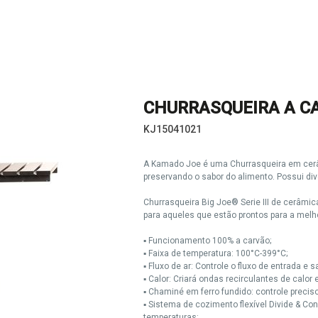
CHURRASQUEIRA A CAR
KJ15041021
A Kamado Joe é uma Churrasqueira em cerâm
preservando o sabor do alimento. Possui div
Churrasqueira Big Joe® Serie III de cerâmi
para aqueles que estão prontos para a melho
▪ Funcionamento 100% a carvão;
▪ Faixa de temperatura: 100°C-399°C;
▪ Fluxo de ar: Controle o fluxo de entrada e 
▪ Calor: Criará ondas recirculantes de calor
▪ Chaminé em ferro fundido: controle precis
▪ Sistema de cozimento flexível Divide & C
temperaturas;