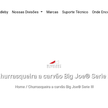
dleby
Nossas Divisões
Marcas
Suporte Técnico
Onde Enco
hurrasqueira a carvão Big Joe® Serie I
Home
/ Churrasqueira a carvão Big Joe® Serie III