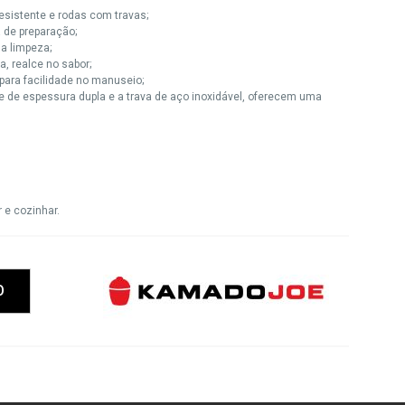
resistente e rodas com travas;
a de preparação;
na limpeza;
a, realce no sabor;
 para facilidade no manuseio;
me de espessura dupla e a trava de aço inoxidável, oferecem uma
 e cozinhar.
O