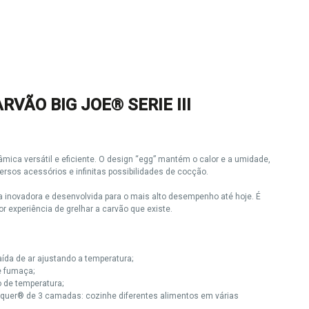
VÃO BIG JOE® SERIE III
ica versátil e eficiente. O design “egg” mantém o calor e a umidade,
ersos acessórios e infinitas possibilidades de cocção.
ca inovadora e desenvolvida para o mais alto desempenho até hoje. É
r experiência de grelhar a carvão que existe.
saída de ar ajustando a temperatura;
 e fumaça;
o de temperatura;
onquer® de 3 camadas: cozinhe diferentes alimentos em várias