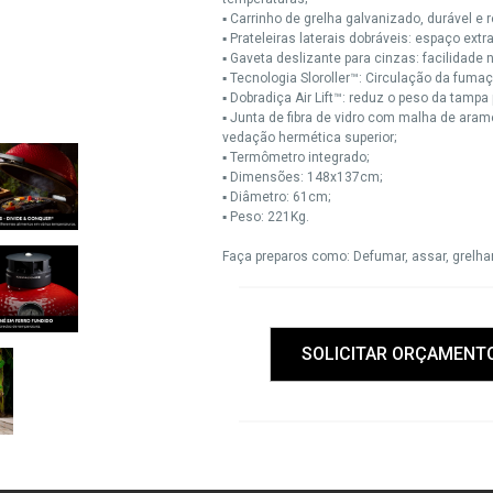
▪ Carrinho de grelha galvanizado, durável e 
▪ Prateleiras laterais dobráveis: espaço extr
▪ Gaveta deslizante para cinzas: facilidade 
▪ Tecnologia Sloroller™: Circulação da fumaç
▪ Dobradiça Air Lift™: reduz o peso da tampa
▪ Junta de fibra de vidro com malha de ara
vedação hermética superior;
▪ Termômetro integrado;
▪ Dimensões: 148x137cm;
▪ Diâmetro: 61cm;
▪ Peso: 221Kg.
Faça preparos como: Defumar, assar, grelhar
SOLICITAR ORÇAMENT